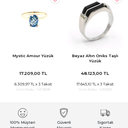
Mystic Amour Yüzük
Beyaz Altın Oniks Taşlı
Yüzük
17.209,00 TL
48.123,00 TL
6.309,97 TL
x 3 Taksit
17.645,10 TL
x 3 Taksit
Ürün Kodu :
YZ03658
Ürün Kodu :
YZ01061
100% Müşteri
Güvenli
Sigortalı
Memnuniyeti
Alışveriş
Kargo