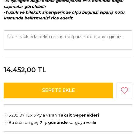
-El işçiliğine bağlı olarak gramajlarda ±%5 oranında doğal
sapmalar görülebilir
-Yüzük ve bileklik siparişlerinde ölçü bilginizi sipariş notu
kısmında belirtmenizi rica ederiz
14.452,00
TL
5.299,07 TL
x 3 Ay'a Varan
Taksit Seçenekleri
Bu ürün en geç
7 iş gününde
kargoya verilir.