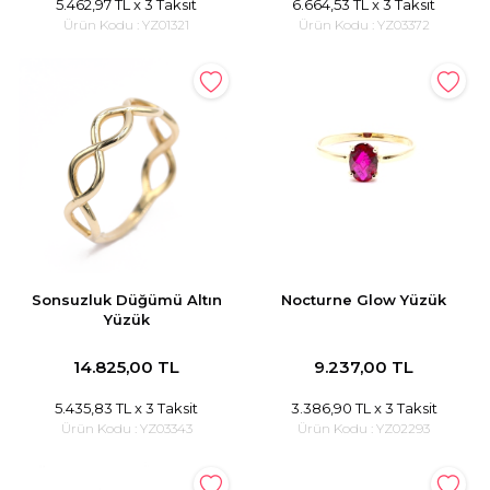
5.462,97 TL
x 3 Taksit
6.664,53 TL
x 3 Taksit
Ürün Kodu :
YZ01321
Ürün Kodu :
YZ03372
Sonsuzluk Düğümü Altın
Nocturne Glow Yüzük
Yüzük
14.825,00 TL
9.237,00 TL
5.435,83 TL
x 3 Taksit
3.386,90 TL
x 3 Taksit
Ürün Kodu :
YZ03343
Ürün Kodu :
YZ02293