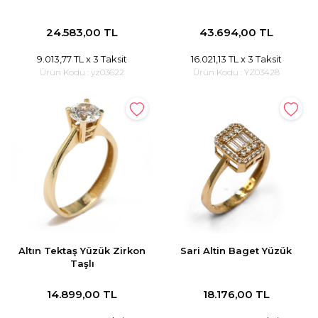
24.583,00 TL
43.694,00 TL
9.013,77 TL
x 3 Taksit
16.021,13 TL
x 3 Taksit
Ürün Kodu :
yz03622
Ürün Kodu :
YZ03428
Altın Tektaş Yüzük Zirkon
Sari Altin Baget Yüzük
Taşlı
14.899,00 TL
18.176,00 TL