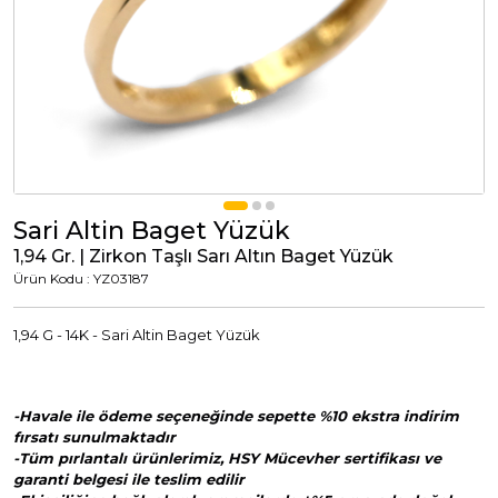
Tümünü Görüntüle
Tümünü Görüntüle
ci Takılar
uk Takıları
Erkek Takıları
l Tasarım
Tümünü Görüntüle
Küpeler
Sari Altin Baget Yüzük
1,94 Gr. | Zirkon Taşlı Sarı Altın Baget Yüzük
Ürün Kodu : YZ03187
Tümünü Görüntüle
1,94 G - 14K - Sari Altin Baget Yüzük
nkli Taşlı
Takılar
-Havale ile ödeme seçeneğinde sepette %10 ekstra indirim
fırsatı sunulmaktadır
Tümünü Görüntüle
-Tüm pırlantalı ürünlerimiz, HSY Mücevher sertifikası ve
garanti belgesi ile teslim edilir