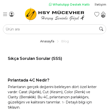
WhatsApp Destek Hattı
İletişim
el Tasarım Mücevherler
rlanta
ğerli Taşlı Takılar
tın
z & Nişan
diyeler
0
Anasayfa
Blog
anta Tektaş
lanta Yüzük
ın Yüzükler
l Tasarım
as Takılar
l Dönümü
Pırlanta Bileklik &
Doğum Günü
Özel Tasarım
Altın Kolye &
Altın Tek Taş
Safir Takılar
ediyeleri
üzükler
Yüzük
Gerdanlıklar
Kelepçeler
Kolye Ucu
Hediyeleri
Yüzük
Sıkça Sorulan Sorular (SSS)
Tümünü Görüntüle
Pırlantada 4C Nedir?
Pırlantanın gerçek değerini belirleyen dört özel kriter
üt Takılar
vardır: Carat (Ağırlık), Cut (Kesim), Color (Renk) ve
Yakut Takılar
Clarity (Berraklık). Bu 4C, pırlantanızın parlaklığını,
 Bileklikler &
anta Kolye &
l Tasarım
Alyans
Pırlanta Küpe
Özel Tasarım
Altın Küpe
güzelliğini ve kalitesini tanımlar. ✨ Detaylı bilgi için
rdanlıklar
lepçeler
kolyeler
Bileklikler &
tıklayın.
Kelepçeler