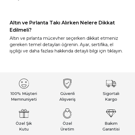
Tümünü Görüntüle
Tümünü Görüntüle
Altın ve Pırlanta Takı Alırken Nelere Dikkat
Edilmeli?
ci Takılar
Altın ve pırlanta mücevher seçerken dikkat etmeniz
uk Takıları
Erkek Takıları
gereken temel detayları öğrenin. Ayar, sertifika, el
l Tasarım
Tümünü Görüntüle
işçiliği ve daha fazlası hakkında detaylı bilgi için tıklayın.
Küpeler
Tümünü Görüntüle
100% Müşteri
Güvenli
Sigortalı
nkli Taşlı
Memnuniyeti
Alışveriş
Kargo
Takılar
Tümünü Görüntüle
Özel Şık
Özel
Bakım
Kutu
Üretim
Garantisi