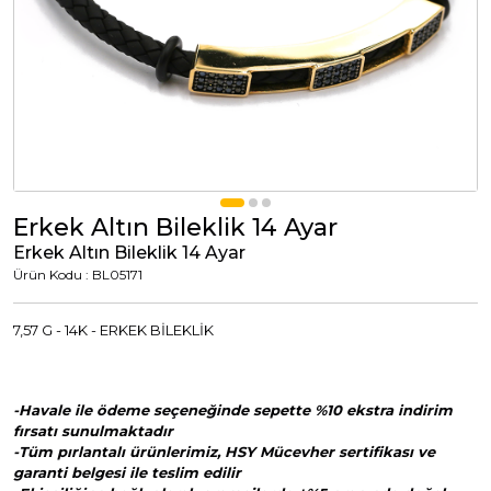
Tümünü Görüntüle
Tümünü Görüntüle
ci Takılar
uk Takıları
Erkek Takıları
l Tasarım
Tümünü Görüntüle
Küpeler
Erkek Altın Bileklik 14 Ayar
Erkek Altın Bileklik 14 Ayar
Ürün Kodu : BL05171
Tümünü Görüntüle
7,57 G - 14K - ERKEK BİLEKLİK
nkli Taşlı
Takılar
-Havale ile ödeme seçeneğinde sepette %10 ekstra indirim
fırsatı sunulmaktadır
Tümünü Görüntüle
-Tüm pırlantalı ürünlerimiz, HSY Mücevher sertifikası ve
garanti belgesi ile teslim edilir