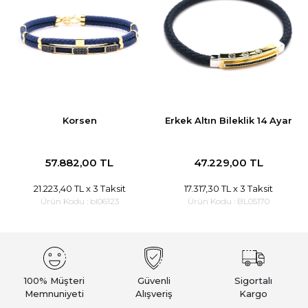
Korsen
Erkek Altın Bileklik 14 Ayar
57.882,00 TL
47.229,00 TL
21.223,40 TL
x 3 Taksit
17.317,30 TL
x 3 Taksit
Ürün Kodu :
bl06123
Ürün Kodu :
BL05170
100% Müşteri
Güvenli
Sigortalı
Memnuniyeti
Alışveriş
Kargo