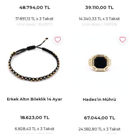
48.794,00 TL
39.110,00 TL
17.891,13 TL
x 3 Taksit
14.340,33 TL
x 3 Taksit
Ürün Kodu :
BL05172
Ürün Kodu :
FN01216
Erkek Altın Bileklik 14 Ayar
Hades’in Mührü
18.623,00 TL
67.044,00 TL
6.828,43 TL
x 3 Taksit
24.582,80 TL
x 3 Taksit