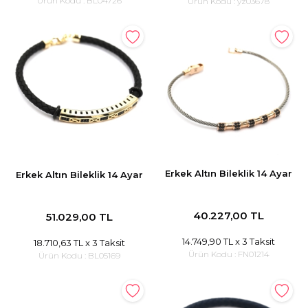
Ürün Kodu :
BL04726
Ürün Kodu :
yz03678
Erkek Altın Bileklik 14 Ayar
Erkek Altın Bileklik 14 Ayar
40.227,00 TL
51.029,00 TL
14.749,90 TL
x 3 Taksit
18.710,63 TL
x 3 Taksit
Ürün Kodu :
FN01214
Ürün Kodu :
BL05169