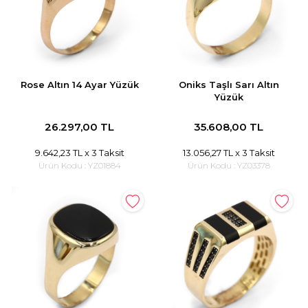
Tümünü Görüntüle
Tümünü Görüntüle
ci Takılar
Rose Altın 14 Ayar Yüzük
Oniks Taşlı Sarı Altın
Yüzük
uk Takıları
Erkek Takıları
l Tasarım
Tümünü Görüntüle
26.297,00 TL
35.608,00 TL
Küpeler
9.642,23 TL
x 3 Taksit
13.056,27 TL
x 3 Taksit
Ürün Kodu :
YZ01884
Ürün Kodu :
YZ03378
Tümünü Görüntüle
nkli Taşlı
Takılar
Tümünü Görüntüle