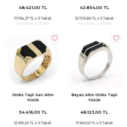
48.421,00 TL
42.834,00 TL
17.754,37 TL
x 3 Taksit
15.705,80 TL
x 3 Taksit
Ürün Kodu :
YZ03168
Ürün Kodu :
YZ03375
Oniks Taşlı Sarı Altın
Beyaz Altın Oniks Taşlı
Yüzük
Yüzük
34.416,00 TL
48.123,00 TL
12.619,20 TL
x 3 Taksit
17.645,10 TL
x 3 Taksit