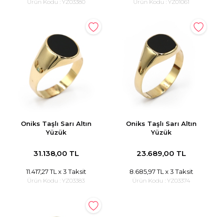
Ürün Kodu :
YZ03380
Ürün Kodu :
YZ01061
Oniks Taşlı Sarı Altın
Oniks Taşlı Sarı Altın
Yüzük
Yüzük
31.138,00 TL
23.689,00 TL
11.417,27 TL
x 3 Taksit
8.685,97 TL
x 3 Taksit
Ürün Kodu :
YZ03383
Ürün Kodu :
YZ03374