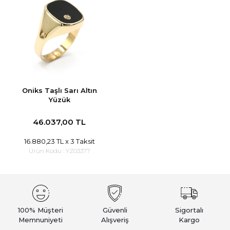
Oniks Taşlı Sarı Altın
Yüzük
46.037,00 TL
16.880,23 TL
x 3 Taksit
Ürün Kodu :
YZ03377
100% Müşteri
Güvenli
Sigortalı
Memnuniyeti
Alışveriş
Kargo