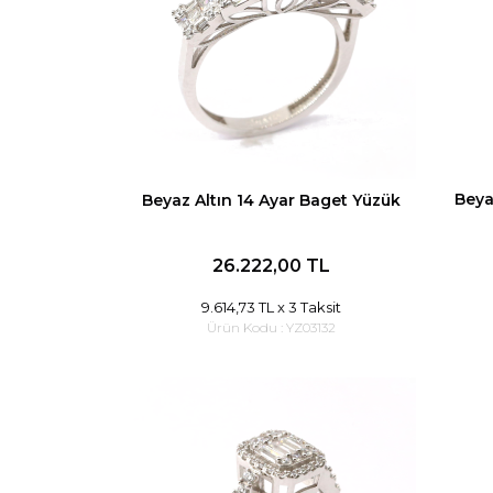
Beya
Beyaz Altın 14 Ayar Baget Yüzük
26.222,00 TL
9.614,73 TL
x 3 Taksit
Ürün Kodu :
YZ03132