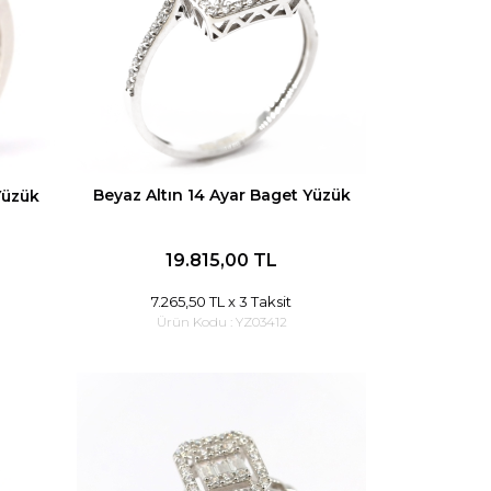
Beyaz Altın 14 Ayar Baget Yüzük
Yüzük
19.815,00 TL
7.265,50 TL
x 3 Taksit
Ürün Kodu :
YZ03412