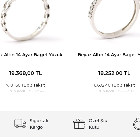
z Altın 14 Ayar Baget Yüzük
Beyaz Altın 14 Ayar Baget 
19.368,00 TL
18.252,00 TL
7.101,60 TL
x 3 Taksit
6.692,40 TL
x 3 Taksit
Ürün Kodu :
YZ02542
Ürün Kodu :
YZ03220
Sigortalı
Özel Şık
Kargo
Kutu