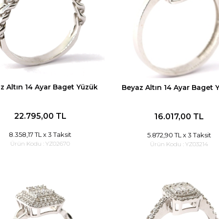
z Altın 14 Ayar Baget Yüzük
Beyaz Altın 14 Ayar Baget 
22.795,00 TL
16.017,00 TL
8.358,17 TL
x 3 Taksit
5.872,90 TL
x 3 Taksit
Ürün Kodu :
YZ02670
Ürün Kodu :
YZ03214