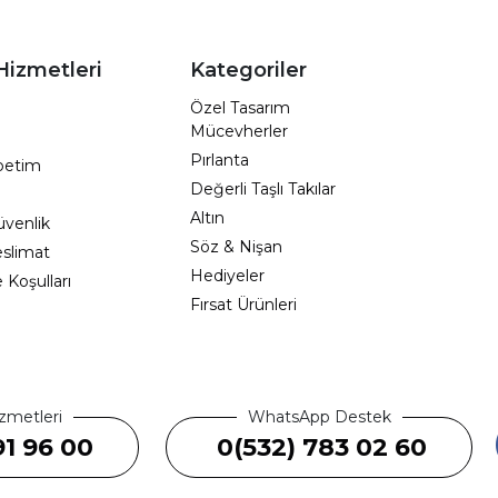
Hizmetleri
Kategoriler
Özel Tasarım
Mücevherler
Pırlanta
epetim
Değerli Taşlı Takılar
Altın
Güvenlik
Söz & Nişan
eslimat
Hediyeler
e Koşulları
Fırsat Ürünleri
zmetleri
WhatsApp Destek
91 96 00
0(532) 783 02 60