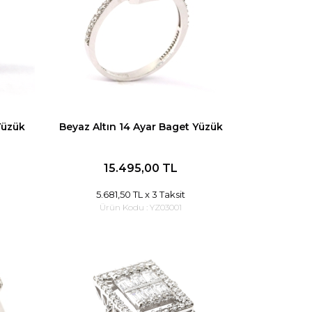
Yüzük
Beyaz Altın 14 Ayar Baget Yüzük
15.495,00 TL
5.681,50 TL
x 3 Taksit
Ürün Kodu :
YZ03001