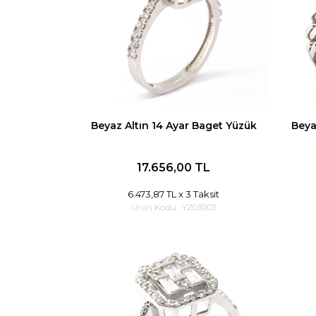
Beyaz Altın 14 Ayar Baget Yüzük
Beya
17.656,00 TL
6.473,87 TL
x 3 Taksit
Ürün Kodu :
YZ03003