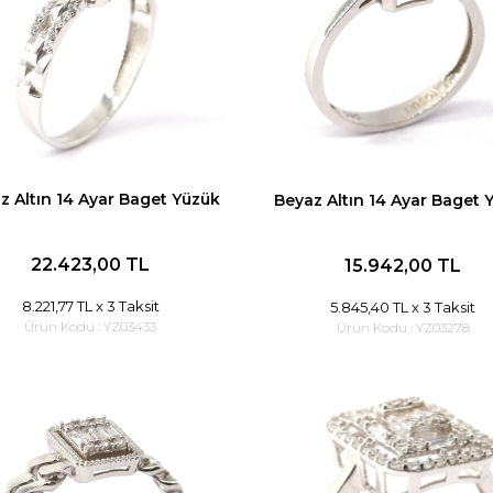
z Altın 14 Ayar Baget Yüzük
Beyaz Altın 14 Ayar Baget 
22.423,00 TL
15.942,00 TL
8.221,77 TL
x 3 Taksit
5.845,40 TL
x 3 Taksit
Ürün Kodu :
YZ03433
Ürün Kodu :
YZ03278