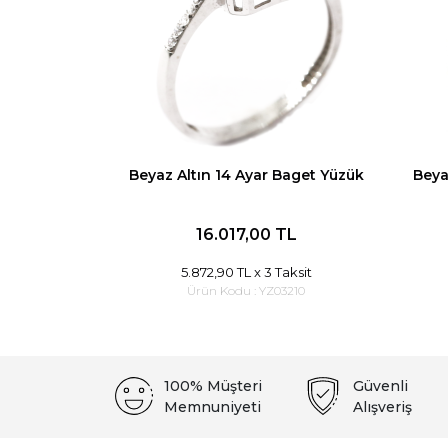
Beyaz Altın 14 Ayar Baget Yüzük
Beya
16.017,00 TL
5.872,90 TL
x 3 Taksit
Ürün Kodu :
YZ03210
100% Müşteri
Güvenli
Memnuniyeti
Alışveriş