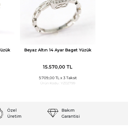
Yüzük
Beyaz Altın 14 Ayar Baget Yüzük
15.570,00 TL
5.709,00 TL
x 3 Taksit
Ürün Kodu :
YZ02799
Özel
Bakım
Üretim
Garantisi