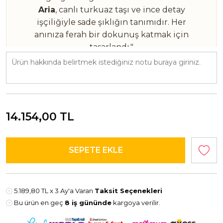
Aria
, canlı turkuaz taşı ve ince detay
işçiliğiyle sade şıklığın tanımıdır. Her
anınıza ferah bir dokunuş katmak için
tasarlandı."
ÜRÜN BİLGİLERİ
14 Ayar Altın
1.90 Gram
14.154,00
TL
Turkuaz Taş • Taş Detaylı Yüzey
Aria • 14K ALTIN • 1.90 GR • TURKUAZ & TAŞ DETAY
5.189,80 TL
x 3 Ay'a Varan
Taksit Seçenekleri
Bu ürün en geç
8 iş gününde
kargoya verilir.
-Havale ile ödeme seçeneğinde sepette %10 ekstra indirim