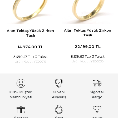
Altın Tektaş Yüzük Zirkon
Altın Tektaş Yüzük Zirkon
Taşlı
Taşlı
22.199,00 TL
14.974,00 TL
8.139,63 TL
x 3 Taksit
5.490,47 TL
x 3 Taksit
Ürün Kodu :
YZ00038
Ürün Kodu :
YZ00019
100% Müşteri
Güvenli
Sigortalı
Memnuniyeti
Alışveriş
Kargo