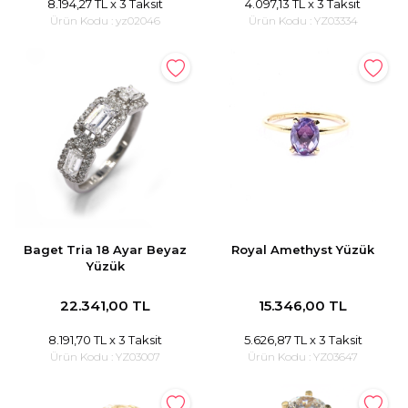
8.194,27 TL
x 3 Taksit
4.097,13 TL
x 3 Taksit
Ürün Kodu :
yz02046
Ürün Kodu :
YZ03334
Baget Tria 18 Ayar Beyaz
Royal Amethyst Yüzük
Yüzük
22.341,00 TL
15.346,00 TL
8.191,70 TL
x 3 Taksit
5.626,87 TL
x 3 Taksit
Ürün Kodu :
YZ03007
Ürün Kodu :
YZ03647