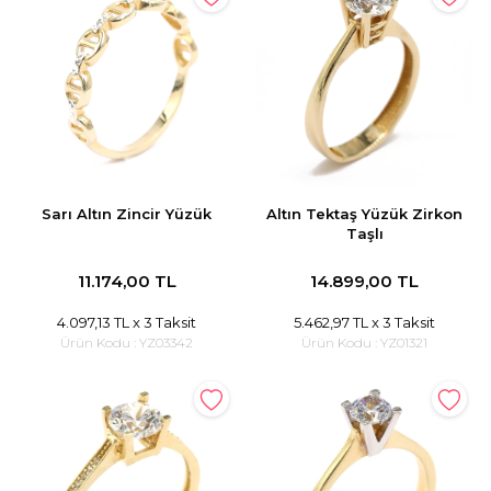
Sarı Altın Zincir Yüzük
Altın Tektaş Yüzük Zirkon
Taşlı
11.174,00 TL
14.899,00 TL
4.097,13 TL
x 3 Taksit
5.462,97 TL
x 3 Taksit
Ürün Kodu :
YZ03342
Ürün Kodu :
YZ01321