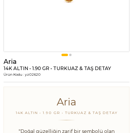
Tümünü Görüntüle
Tümünü Görüntüle
ci Takılar
uk Takıları
Erkek Takıları
l Tasarım
Tümünü Görüntüle
Küpeler
Aria
14K ALTIN • 1.90 GR • TURKUAZ & TAŞ DETAY
Ürün Kodu : yz02620
Tümünü Görüntüle
nkli Taşlı
Aria
Takılar
14K ALTIN • 1.90 GR • TURKUAZ & TAŞ DETAY
Tümünü Görüntüle
"Doğal güzelliğin zarif bir sembolü olan